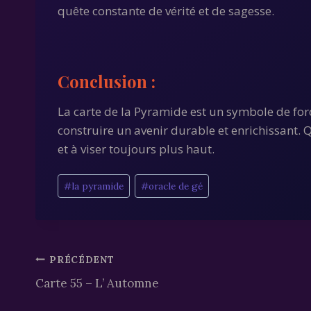
quête constante de vérité et de sagesse.
Conclusion
:
La carte de la Pyramide est un symbole de force 
construire un avenir durable et enrichissant. Q
et à viser toujours plus haut.
Étiquettes
#
la pyramide
#
oracle de gé
de
la
publication :
Navigation
PRÉCÉDENT
Carte 55 – L’ Automne
de