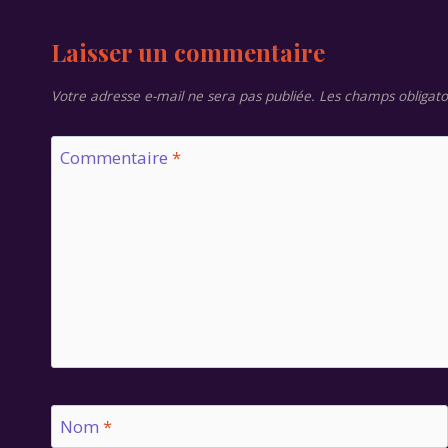
l’article
Laisser un commentaire
Votre adresse e-mail ne sera pas publiée.
Les champs obligato
Commentaire
*
Nom
*