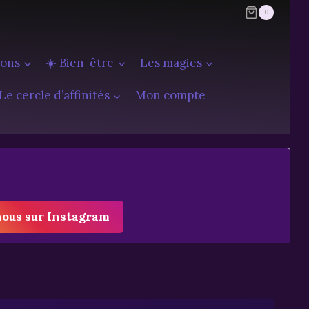
0
ions
☀️ Bien-être
Les magies
Le cercle d’affinités
Mon compte
nous sur Instagram