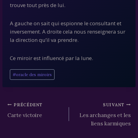
trouve tout près de lui.
A gauche on sait qui espionne le consultant et
inversement. A droite cela nous renseignera sur
la direction qu’il va prendre.
Ce miroir est influencé par la lune.
Étiquettes
#
oracle des miroirs
de
la
publication :
Navigation
PRÉCÉDENT
SUIVANT
Carte victoire
Les archanges et les
de
liens karmiques
l’article