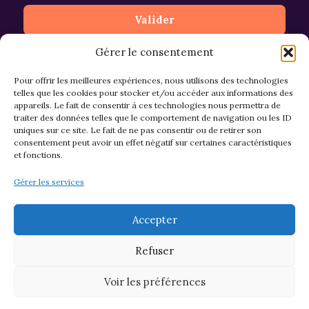
Gérer le consentement
Pour offrir les meilleures expériences, nous utilisons des technologies
telles que les cookies pour stocker et/ou accéder aux informations des
appareils. Le fait de consentir à ces technologies nous permettra de
CGV et Retours
traiter des données telles que le comportement de navigation ou les ID
uniques sur ce site. Le fait de ne pas consentir ou de retirer son
consentement peut avoir un effet négatif sur certaines caractéristiques
et fonctions.
Politique de cookies (EU)
Gérer les services
Mentions légales & confidentialité
Accepter
Refuser
Voir les préférences
© 2026 Asso M&M - Thème WordPress par