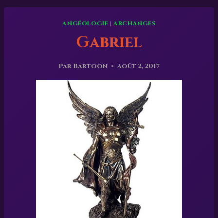
ANGÉOLOGIE
|
ARCHANGES
Gabriel
Par
Bartoon
août 2, 2017