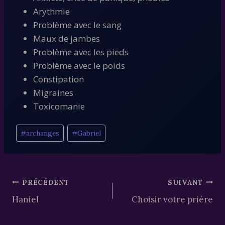
Arythmie
Problème avec le sang
Maux de jambes
Problème avec les pieds
Problème avec le poids
Constipation
Migraines
Toxicomanie
Étiquettes
#
archanges
#
Gabriel
de
la
publication :
Navigation
PRÉCÉDENT
SUIVANT
Haniel
Choisir votre prière
de