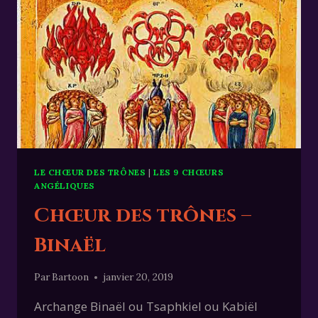
LE CHŒUR DES TRÔNES
|
LES 9 CHŒURS
ANGÉLIQUES
Chœur des trônes –
Binaël
Par
Bartoon
janvier 20, 2019
Archange Binaël ou Tsaphkiel ou Kabiël