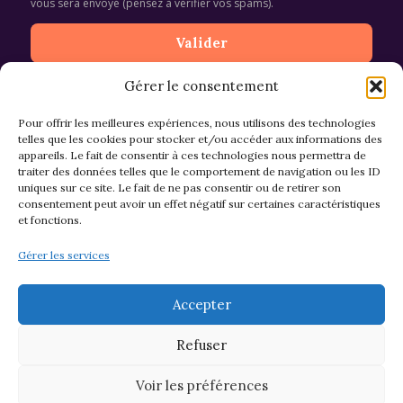
vous sera envoyé (pensez à vérifier vos spams).
Gérer le consentement
Pour offrir les meilleures expériences, nous utilisons des technologies
telles que les cookies pour stocker et/ou accéder aux informations des
appareils. Le fait de consentir à ces technologies nous permettra de
CGV et Retours
traiter des données telles que le comportement de navigation ou les ID
uniques sur ce site. Le fait de ne pas consentir ou de retirer son
consentement peut avoir un effet négatif sur certaines caractéristiques
et fonctions.
Politique de cookies (EU)
Gérer les services
Mentions légales & confidentialité
Accepter
Refuser
Voir les préférences
© 2026 Asso M&M - Thème WordPress par