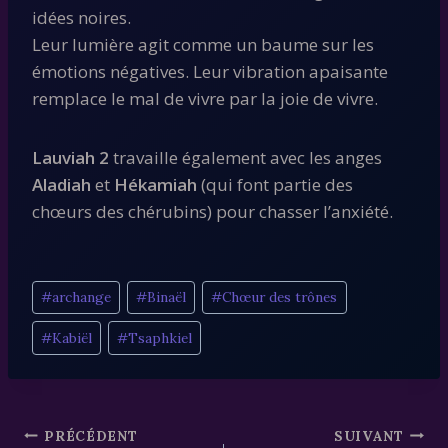
idées noires.
Leur lumière agit comme un baume sur les
émotions négatives. Leur vibration apaisante
remplace le mal de vivre par la joie de vivre.
Lauviah 2
travaille également avec les anges
Aladiah
et
Hékamiah
(qui font partie des
chœurs des chérubins) pour chasser l’anxiété.
Étiquettes
#
archange
#
Binaël
#
Chœur des trônes
de
#
Kabiël
#
Tsaphkiel
la
publication :
Navigation
PRÉCÉDENT
SUIVANT