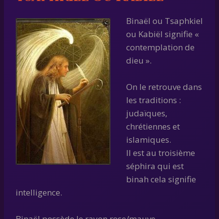
Binaël ou Tsaphkiel
ou Kabiël signifie «
contemplation de
dieu ».
On le retrouve dans
les traditions :
judaïques,
chrétiennes et
islamiques.
Il est au troisième
séphira qui est
binah cela signifie
intelligence.
Binaël possède le rayon rose/mauve.