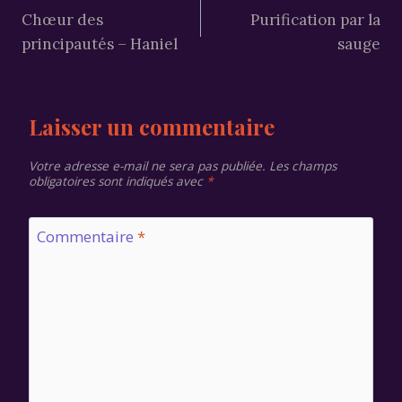
Chœur des
Purification par la
de
principautés – Haniel
sauge
l’article
Laisser un commentaire
Votre adresse e-mail ne sera pas publiée.
Les champs
obligatoires sont indiqués avec
*
Commentaire
*