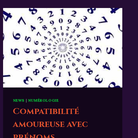
NEWS
|
NUMÉROLOGIE
Compatibilité
amoureuse avec
prénoms