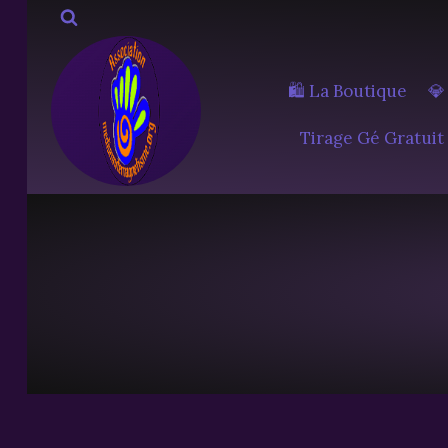
Aller
au
contenu
🛍️ La Boutique
💎
Tirage Gé Gratuit