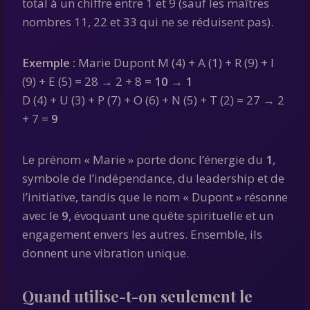
total à un chiffre entre 1 et 9 (sauf les maîtres
nombres 11, 22 et 33 qui ne se réduisent pas).
Exemple :
Marie Dupont M (4) + A (1) + R (9) + I
(9) + E (5) = 28 → 2 + 8 =
10 → 1
D (4) + U (3) + P (7) + O (6) + N (5) + T (2) = 27 → 2
+ 7 =
9
Le prénom « Marie » porte donc l’énergie du
1
,
symbole de l’indépendance, du leadership et de
l’initiative, tandis que le nom « Dupont » résonne
avec le
9
, évoquant une quête spirituelle et un
engagement envers les autres. Ensemble, ils
donnent une vibration unique.
Quand utilise-t-on seulement le