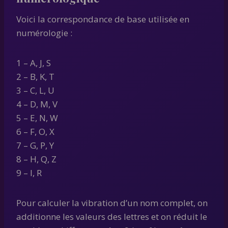
Voici la correspondance de base utilisée en
numérologie :
1 – A, J, S
2 – B, K, T
3 – C, L, U
4 – D, M, V
5 – E, N, W
6 – F, O, X
7 – G, P, Y
8 – H, Q, Z
9 – I, R
Pour calculer la vibration d’un nom complet, on
additionne les valeurs des lettres et on réduit le