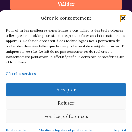
Gérer le consentement
Pour offrir les meilleures expériences, nous utilisons des technologies
telles que les cookies pour stocker et/ou accéder aux informations des
appareils. Le fait de consentir à ces technologies nous permettra de
CGV et Retours
traiter des données telles que le comportement de navigation ou les ID
uniques sur ce site. Le fait de ne pas consentir ou de retirer son
consentement peut avoir un effet négatif sur certaines caractéristiques
et fonctions.
Politique de cookies (EU)
Gérer les services
Mentions légales & confidentialité
Accepter
Refuser
Voir les préférences
© 2026 Asso M&M - Thème WordPress par
Kadence WP
Politique de
Mentions légales et politique de
Imprint