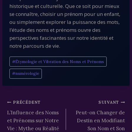
historique et culturelle. Que ce soit pour mieux
se connaître, choisir un prénom pour un enfant,
ou simplement explorer la puissance des mots,
l’étude des noms et prénoms ouvre des
perspectives fascinantes sur notre identité et
notre parcours de vie.
Étiquettes
#
Étymologie et Vibration des Noms et Prénoms
de
#
numérologie
la
publication :
Navigation
PRÉCÉDENT
SUIVANT
L’Influence des Noms
Peut-on Changer de
de
et Prénoms sur Notre
Destin en Modifiant
l’article
Vie : Mythe ou Réalité
Son Nom et Son