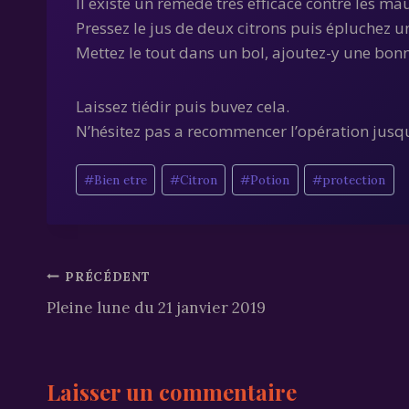
Il existe un remède très efficace contre les m
Pressez le jus de deux citrons puis épluchez 
Mettez le tout dans un bol, ajoutez-y une bonn
Laissez tiédir puis buvez cela.
N’hésitez pas a recommencer l’opération jusqu’
Étiquettes
#
Bien etre
#
Citron
#
Potion
#
protection
de
la
publication :
Navigation
PRÉCÉDENT
Pleine lune du 21 janvier 2019
de
l’article
Laisser un commentaire