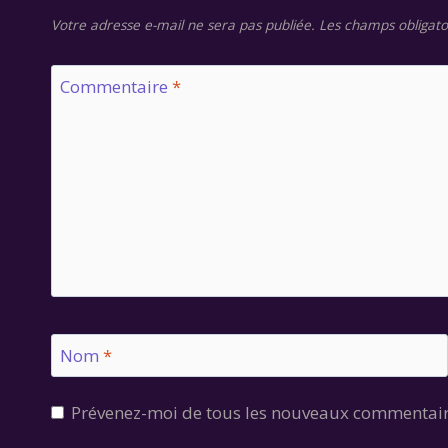
Votre adresse e-mail ne sera pas publiée.
Les champs obligato
Commentaire
*
Nom
*
Prévenez-moi de tous les nouveaux commentair