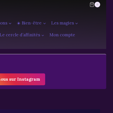
0
ions
☀️ Bien-être
Les magies
Le cercle d’affinités
Mon compte
nous sur Instagram