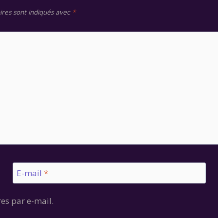
ires sont indiqués avec
*
E-mail
*
es par e-mail.