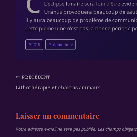
C
L’éclipse lunaire sera loin d’être éviden
Uranus provoquera beaucoup de sautes
Il y aura beaucoup de problème de communica
Cette pleine lune n’est pas la bonne période
Étiquettes
#
2019
#
pleine lune
de
la
publication :
Navigation
PRÉCÉDENT
Lithothérapie et chakras animaux
de
l’article
Laisser un commentaire
Votre adresse e-mail ne sera pas publiée.
Les champs obligato