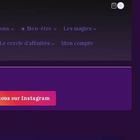
0
ions
☀️ Bien-être
Les magies
Le cercle d’affinités
Mon compte
nous sur Instagram