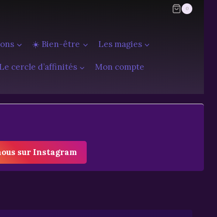
0
ions
☀️ Bien-être
Les magies
Le cercle d’affinités
Mon compte
nous sur Instagram