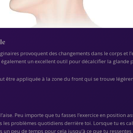
le
aginaires provoquent des changements dans le corps et l’e
 également un excellent outil pour décalcifier la glande pi
eut être appliquée à la zone du front qui se trouve légère
l’aise. Peu importe que tu fasses l’exercice en position 
us les problèmes quotidiens derrière toi. Lorsque tu es ca
s un peu de temps pour cela jusqu’à ce que tu ressentes d