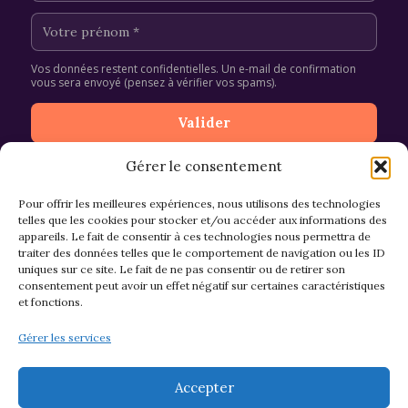
Vos données restent confidentielles. Un e-mail de confirmation
vous sera envoyé (pensez à vérifier vos spams).
Gérer le consentement
Pour offrir les meilleures expériences, nous utilisons des technologies
telles que les cookies pour stocker et/ou accéder aux informations des
appareils. Le fait de consentir à ces technologies nous permettra de
CGV et Retours
traiter des données telles que le comportement de navigation ou les ID
uniques sur ce site. Le fait de ne pas consentir ou de retirer son
consentement peut avoir un effet négatif sur certaines caractéristiques
et fonctions.
Politique de cookies (EU)
Gérer les services
Mentions légales & confidentialité
Accepter