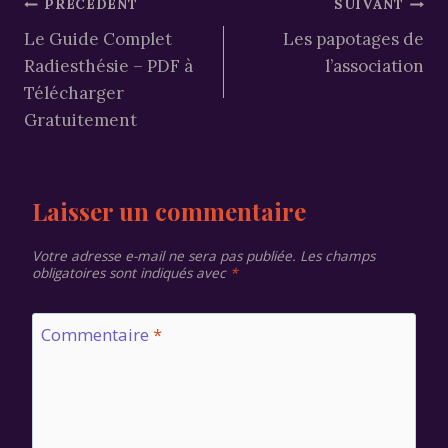
Navigation
PRÉCÉDENT
SUIVANT
Le Guide Complet
Les papotages de
de
Radiesthésie – PDF à
l’association
l’article
Télécharger
Gratuitement
Laisser un commentaire
Votre adresse e-mail ne sera pas publiée.
Les champs
obligatoires sont indiqués avec
*
Commentaire
*