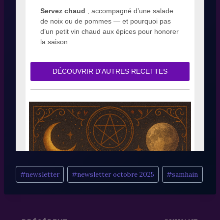
Étiquettes
#
newsletter
#
newsletter octobre 2025
#
samhain
de
la
publication :