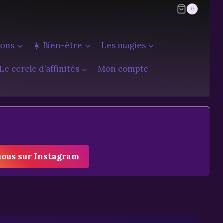
0
ions
☀️ Bien-être
Les magies
Le cercle d’affinités
Mon compte
nous sur Instagram