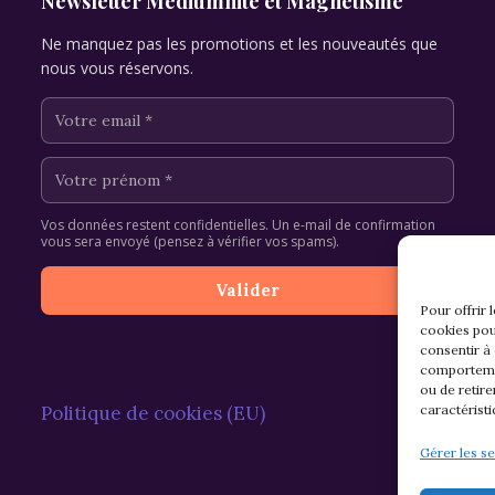
Newsletter Médiumnité et Magnétisme
Ne manquez pas les promotions et les nouveautés que
nous vous réservons.
Vos données restent confidentielles. Un e-mail de confirmation
vous sera envoyé (pensez à vérifier vos spams).
Pour offrir 
cookies pou
consentir à
comportemen
ou de retire
Politique de cookies (EU)
caractéristi
Gérer les se