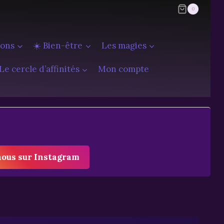
0
ions
☀️ Bien-être
Les magies
Le cercle d’affinités
Mon compte
nous sur Instagram