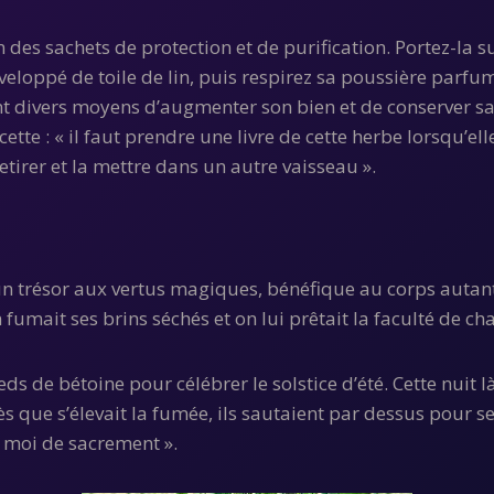
des sachets de protection et de purification. Portez-la s
veloppé de toile de lin, puis respirez sa poussière parfum
 divers moyens d’augmenter son bien et de conserver sa sa
cette : « il faut prendre une livre de cette herbe lorsqu’ell
etirer et la mettre dans un autre vaisseau ».
résor aux vertus magiques, bénéfique au corps autant qu’
umait ses brins séchés et on lui prêtait la faculté de ch
eds de bétoine pour célébrer le solstice d’été. Cette nuit là,
Dès que s’élevait la fumée, ils sautaient par dessus pour se
s moi de sacrement ».