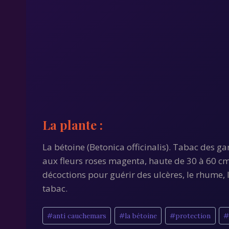
La plante :
La bétoine (Betonica officinalis). Tabac des ga
aux fleurs roses magenta, haute de 30 à 60 cm
décoctions pour guérir des ulcères, le rhume, l
tabac.
Étiquettes
#
anti cauchemars
#
la bétoine
#
protection
de