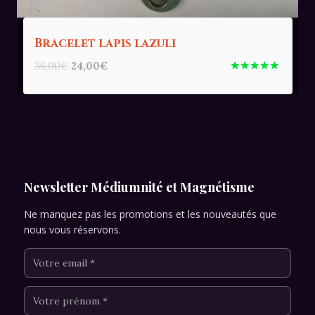
Bracelet lapis lazuli
Le
Le
36,00
€
24,00
€
prix
prix
Note
5.00
initial
actuel
sur 5
était :
est :
36,00€.
24,00€.
Newsletter Médiumnité et Magnétisme
Ne manquez pas les promotions et les nouveautés que
nous vous réservons.