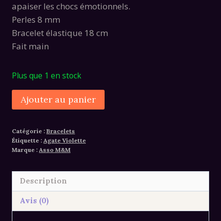
était :
est :
apaiser les chocs émotionnels.
36,00€.
24,00€.
Perles 8 mm
Bracelet élastique 18 cm
Fait main
Plus que 1 en stock
quantité
Alternative:
Ajouter au panier
de
Bracelet
Catégorie :
Bracelets
agate
Étiquette :
Agate Violette
violette
Marque :
Asso M&M
Description
Avis (0)