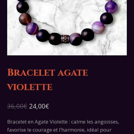
Bracelet agate
violette
Le
Le
36,00
€
24,00
€
prix
prix
Bracelet en Agate Violette : calme les angoisses,
initial
actuel
favorise le courage et l’harmonie, idéal pour