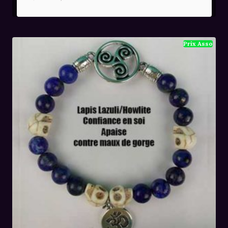
prix
prix
initial
actuel
était :
est :
36,00€.
24,00€.