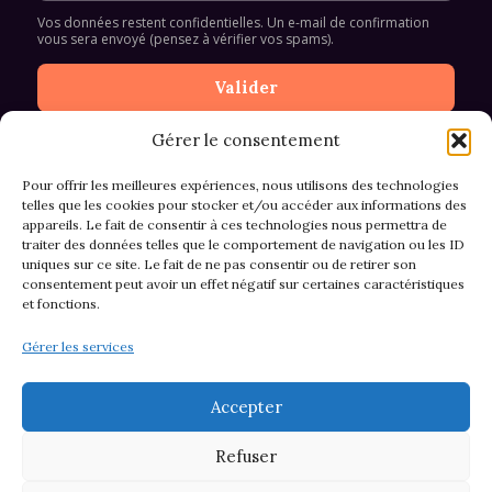
Vos données restent confidentielles. Un e-mail de confirmation
vous sera envoyé (pensez à vérifier vos spams).
Gérer le consentement
Pour offrir les meilleures expériences, nous utilisons des technologies
telles que les cookies pour stocker et/ou accéder aux informations des
appareils. Le fait de consentir à ces technologies nous permettra de
CGV et Retours
traiter des données telles que le comportement de navigation ou les ID
uniques sur ce site. Le fait de ne pas consentir ou de retirer son
consentement peut avoir un effet négatif sur certaines caractéristiques
et fonctions.
Politique de cookies (EU)
Gérer les services
Mentions légales & confidentialité
Accepter
Refuser