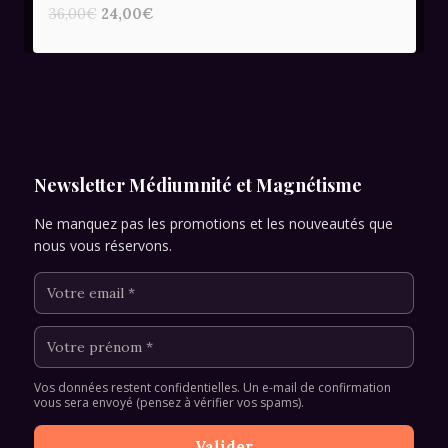
Le
Le
36,00
€
24,00
€
prix
prix
initial
actuel
était :
est :
36,00€.
24,00€.
Newsletter Médiumnité et Magnétisme
Ne manquez pas les promotions et les nouveautés que
nous vous réservons.
Vos données restent confidentielles. Un e-mail de confirmation
vous sera envoyé (pensez à vérifier vos spams).