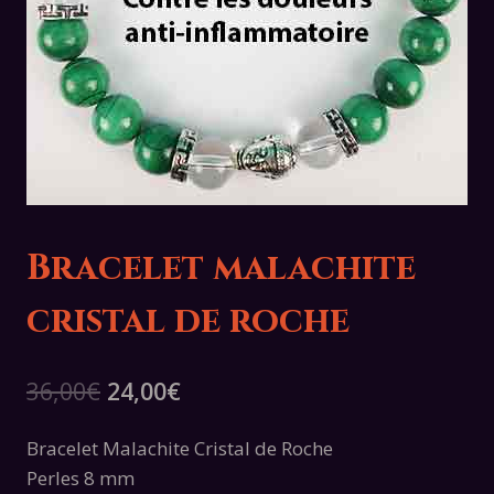
Bracelet malachite
cristal de roche
Le
Le
36,00
€
24,00
€
prix
prix
Bracelet Malachite Cristal de Roche
initial
actuel
Perles 8 mm