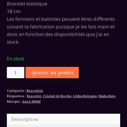
était :
est :
Bracelet élastique
36,00€.
24,00€.
18 cm
Les fermoirs et babioles peuvent êtres différents
suivant la fabrication puisque je les fais main et
donc en fonction des disponibilités que j’ai en
stock.
En stock
quantité
Alternative:
Ajouter au panier
de
Bracelet
Catégorie :
Bracelets
malachite
Étiquettes :
bracelet
,
Cristal de Roche
,
Lithothérapie
,
Malachite
cristal
Marque :
Asso M&M
de
roche
Description