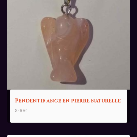
Pendentif ange en pierre naturelle
8,00
€