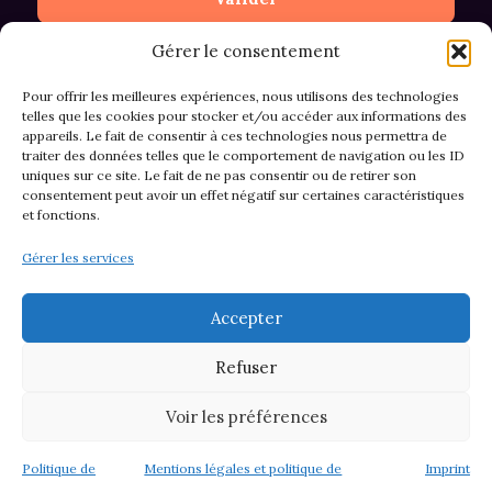
Gérer le consentement
Pour offrir les meilleures expériences, nous utilisons des technologies
telles que les cookies pour stocker et/ou accéder aux informations des
appareils. Le fait de consentir à ces technologies nous permettra de
CGV et Retours
traiter des données telles que le comportement de navigation ou les ID
uniques sur ce site. Le fait de ne pas consentir ou de retirer son
consentement peut avoir un effet négatif sur certaines caractéristiques
et fonctions.
Politique de cookies (EU)
Gérer les services
Mentions légales & confidentialité
Accepter
Refuser
Voir les préférences
© 2026 Asso M&M - Thème WordPress par
Kadence WP
Politique de
Mentions légales et politique de
Imprint