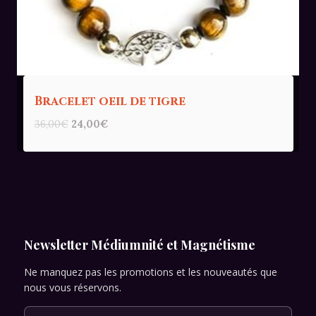
Bracelet oeil de tigre
Le
Le
36,00
€
24,00
€
prix
prix
initial
actuel
était :
est :
36,00€.
24,00€.
Newsletter Médiumnité et Magnétisme
Ne manquez pas les promotions et les nouveautés que
nous vous réservons.