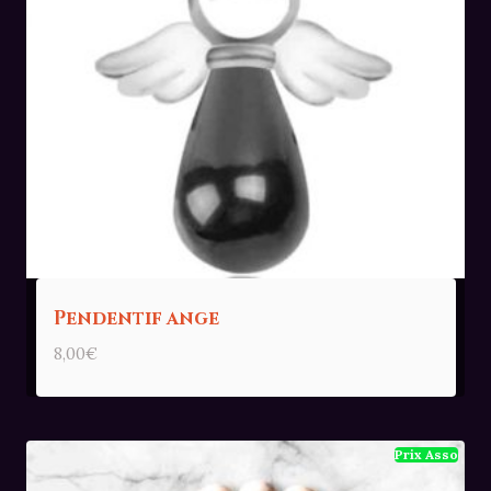
Pendentif ange
8,00
€