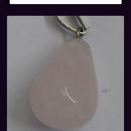
initial
actuel
était :
est :
36,00€.
24,00€.