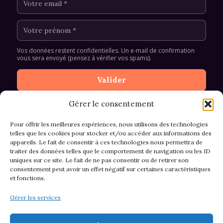
Vos données restent confidentielles. Un e-mail de confirmation
vous sera envoyé (pensez à vérifier vos spams).
Gérer le consentement
Pour offrir les meilleures expériences, nous utilisons des technologies
telles que les cookies pour stocker et/ou accéder aux informations des
appareils. Le fait de consentir à ces technologies nous permettra de
CGV et Retours
traiter des données telles que le comportement de navigation ou les ID
uniques sur ce site. Le fait de ne pas consentir ou de retirer son
consentement peut avoir un effet négatif sur certaines caractéristiques
et fonctions.
Politique de cookies (EU)
Gérer les services
Mentions légales & confidentialité