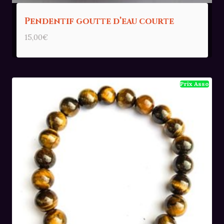
Pendentif goutte d’eau courte
15,00
€