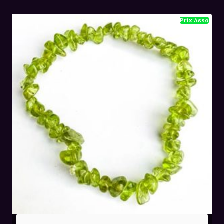
était :
est :
36,00€.
24,00€.