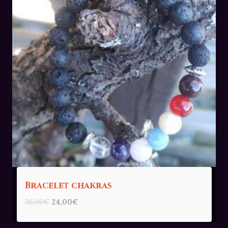
Bracelet chakras
Le
Le
36,00
€
24,00
€
prix
prix
initial
actuel