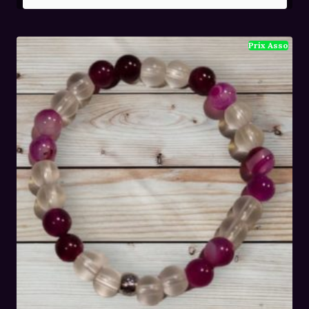
initial
actuel
était :
est :
28,00€.
19,00€.