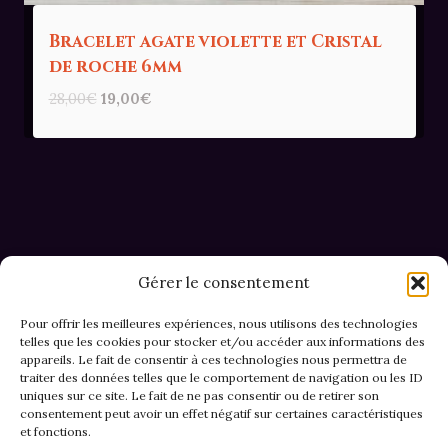
Bracelet agate violette et Cristal
de roche 6mm
Le
Le
28,00
€
19,00
€
prix
prix
initial
actuel
était :
est :
28,00€.
19,00€.
Gérer le consentement
Pour offrir les meilleures expériences, nous utilisons des technologies
telles que les cookies pour stocker et/ou accéder aux informations des
appareils. Le fait de consentir à ces technologies nous permettra de
CGV et Retours
traiter des données telles que le comportement de navigation ou les ID
uniques sur ce site. Le fait de ne pas consentir ou de retirer son
consentement peut avoir un effet négatif sur certaines caractéristiques
et fonctions.
Politique de cookies (EU)