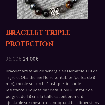
Bracelet triple
protection
Le
Le
36,00
€
24,00
€
prix
prix
Bracelet artisanal de synergie en Hématite, Œil de
initial
actuel
Tigre et Obsidienne Noire véritables (perles de 8
était :
est :
mm), monté sur un fil élastique de haute
36,00€.
24,00€.
résistance. Proposé par défaut pour un tour de
poignet de 18 cm, la taille est entièrement
ajustable sur mesure en indiquant tes dimensions