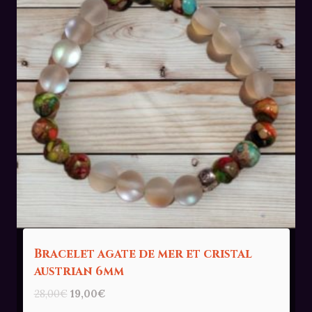
Bracelet agate de mer et cristal
austrian 6mm
Le
Le
28,00
€
19,00
€
prix
prix