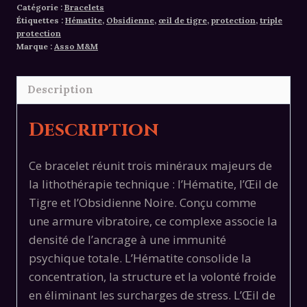
Catégorie :
Bracelets
triple
Étiquettes :
Hématite
,
Obsidienne
,
œil de tigre
,
protection
,
triple
protection
protection
Marque :
Asso M&M
Description
Description
Ce bracelet réunit trois minéraux majeurs de
la lithothérapie technique : l’Hématite, l’Œil de
Tigre et l’Obsidienne Noire. Conçu comme
une armure vibratoire, ce complexe associe la
densité de l’ancrage à une immunité
psychique totale. L’Hématite consolide la
concentration, la structure et la volonté froide
en éliminant les surcharges de stress. L’Œil de