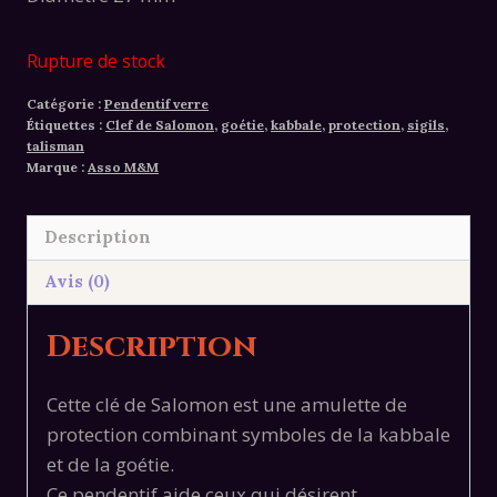
Rupture de stock
Catégorie :
Pendentif verre
Étiquettes :
Clef de Salomon
,
goétie
,
kabbale
,
protection
,
sigils
,
talisman
Marque :
Asso M&M
Description
Avis (0)
Description
Cette clé de Salomon est une amulette de
protection combinant symboles de la kabbale
et de la goétie.
Ce pendentif aide ceux qui désirent