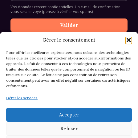
Vos données restent confidentielles. Un e-mail de confirmation
vous sera envoyé (pensez à vérifier vos spams).
Gérer le consentement
Pour offrir les meilleures expériences, nous utilisons des technologies
telles que les cookies pour stocker et/ou accéder aux informations des
appareils. Le fait de consentir à ces technologies nous permettra de
CGV et Retours
traiter des données telles que le comportement de navigation ou les ID
uniques sur ce site. Le fait de ne pas consentir ou de retirer son
consentement peut avoir un effet négatif sur certaines caractéristiques
et fonctions.
Politique de cookies (EU)
Gérer les services
Mentions légales & confidentialité
Accepter
Refuser