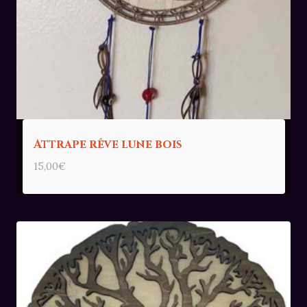
Attrape rêve lune bois
15,00
€