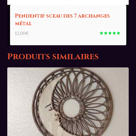
Pendentif sceau des 7 archanges
métal
12,00
€
Note
5.00
sur 5
Produits similaires