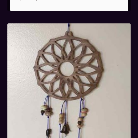
prix
prix
initial
actuel
était :
est :
28,00€.
19,00€.