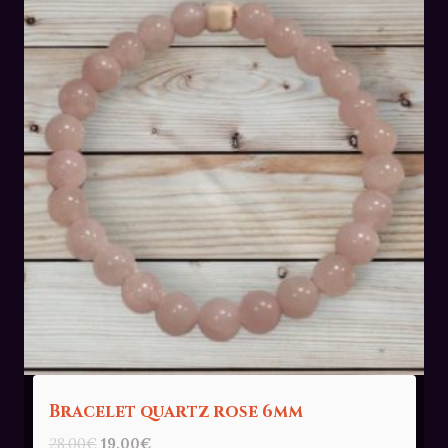
Bracelet quartz rose 6mm
Le
Le
28,00
€
19,00
€