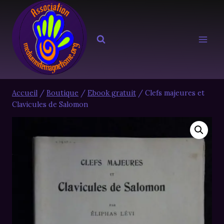
Aller
au
contenu
Accueil
/
Boutique
/
Ebook gratuit
/
Clefs majeures et
Clavicules de Salomon