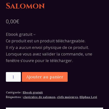
Salomon
0,00
€
Ebook gratuit –
Ce produit est un produit téléchargeable.
Il n’y a aucun envoi physique de ce produit.
Lorsque vous avez valider la commande, une
fenêtre s’ouvre pour le télécharger.
quantité
Alternative:
Ajouter au panier
de
Clefs
Catégorie :
Ebook gratuit
majeures
Étiquettes :
clavicules de salomon
,
clefs majeures
,
Eliphas Levi
et
Clavicules