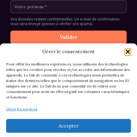
Vos données restent confidentielles. Un e-mail de confirmation
vous sera envoyé (pensez à vérifier vos spams).
Gérer le consentement
Pour offrir les meilleures expériences, nous utilisons des technologies
telles que les cookies pour stocker et/ou accéder aux informations des
appareils. Le fait de consentir à ces technologies nous permettra de
CGV et Retours
traiter des données telles que le comportement de navigation ou les ID
uniques sur ce site. Le fait de ne pas consentir ou de retirer son
consentement peut avoir un effet négatif sur certaines caractéristiques
et fonctions.
Politique de cookies (EU)
Gérer les services
Mentions légales & confidentialité
Accepter