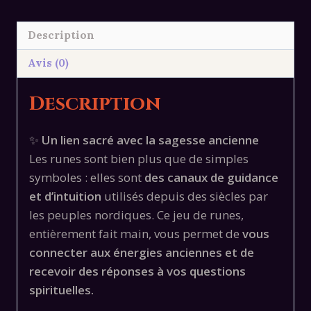
Gravées
en
Description
Bois
Avis (0)
avec
Boîte
Description
Artisanale
✨
Un lien sacré avec la sagesse ancienne
Les runes sont bien plus que de simples
symboles : elles sont
des canaux de guidance
et d’intuition
utilisés depuis des siècles par
les peuples nordiques. Ce jeu de runes,
entièrement fait main, vous permet de
vous
connecter aux énergies anciennes et de
recevoir des réponses à vos questions
spirituelles.