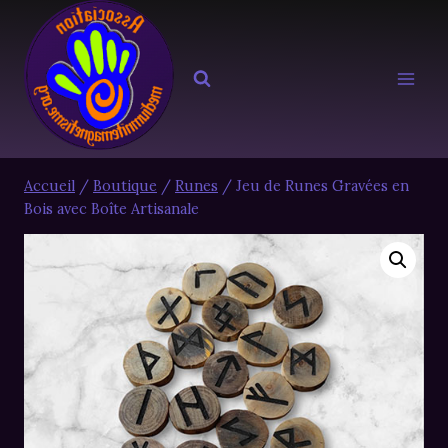
Aller
au
contenu
Accueil
/
Boutique
/
Runes
/
Jeu de Runes Gravées en
Bois avec Boîte Artisanale