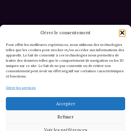
Gérer le consentement
Pour offrir les meilleures expériences, nous utilisons des technologies
telles que les cookies pour stocker et/ou accéder aux informations des
appareils. Le fait de consentir à ces technologies nous permettra de
CGV et Retours
traiter des données telles que le comportement de navigation ou les ID
uniques sur ce site. Le fait de ne pas consentir ou de retirer son
consentement peut avoir un effet négatif sur certaines caractéristiques
et fonctions.
Politique de cookies (EU)
Gérer les services
Mentions légales & confidentialité
Accepter
Refuser
Voir les préférences