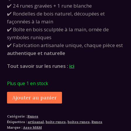
✔️ 24 runes gravées + 1 rune blanche
✔️ Rondelles de bois naturel, découpées et
façonnées à la main
✔️ Boîte en bois sculptée à la main, ornée de
symboles runiques
✔️ Fabrication artisanale unique, chaque pièce est
authentique et naturelle
Tout savoir sur les runes :
ici
Plus que 1 en stock
quantité
Alternative:
Ajouter au panier
de
Jeu
Catégorie :
Runes
de
Étiquettes :
artisanal
,
boite runes
,
boites runes
,
Runes
Runes
Marque :
Asso M&M