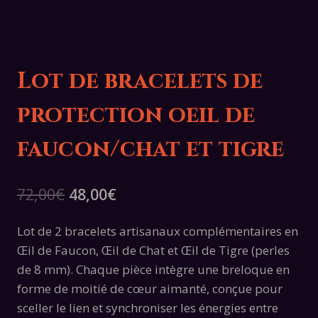
Lot de bracelets de
protection oeil de
faucon/chat et tigre
Le
Le
72,00
€
48,00
€
prix
prix
Lot de 2 bracelets artisanaux complémentaires en
initial
actuel
Œil de Faucon, Œil de Chat et Œil de Tigre (perles
était :
est :
de 8 mm). Chaque pièce intègre une breloque en
72,00€.
48,00€.
forme de moitié de cœur aimanté, conçue pour
sceller le lien et synchroniser les énergies entre