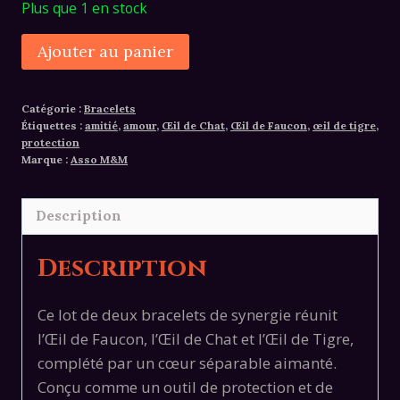
Plus que 1 en stock
quantité
Alternative:
Ajouter au panier
de
Lot
Catégorie :
Bracelets
de
Étiquettes :
amitié
,
amour
,
Œil de Chat
,
Œil de Faucon
,
œil de tigre
,
bracelets
protection
Marque :
Asso M&M
de
protection
oeil
Description
de
faucon/chat
Description
et
tigre
Ce lot de deux bracelets de synergie réunit
l’Œil de Faucon, l’Œil de Chat et l’Œil de Tigre,
complété par un cœur séparable aimanté.
Conçu comme un outil de protection et de