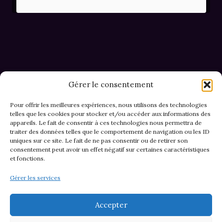
prix
prix
initial
actuel
était :
est :
36,00€.
24,00€.
Gérer le consentement
Pour offrir les meilleures expériences, nous utilisons des technologies
telles que les cookies pour stocker et/ou accéder aux informations des
appareils. Le fait de consentir à ces technologies nous permettra de
CGV et Retours
traiter des données telles que le comportement de navigation ou les ID
uniques sur ce site. Le fait de ne pas consentir ou de retirer son
consentement peut avoir un effet négatif sur certaines caractéristiques
et fonctions.
Politique de cookies (EU)
Gérer les services
Mentions légales & confidentialité
Accepter