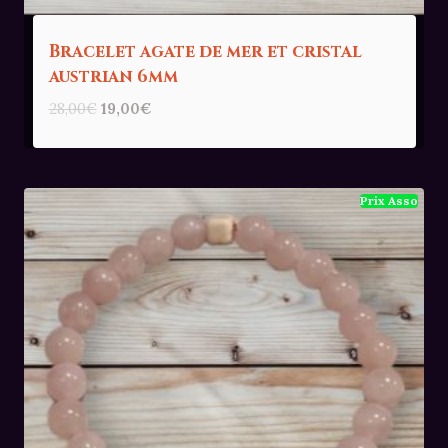
Bracelet agate de mer et cristal
austrian 6mm
Le
Le
28,00
€
19,00
€
prix
prix
initial
actuel
était :
est :
28,00€.
19,00€.