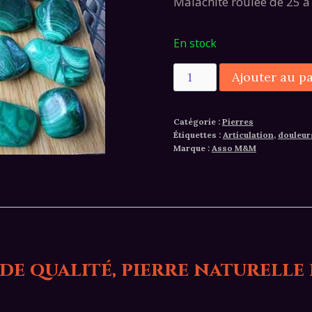
Malachite roulée de 25 
En stock
quantité
Ajouter au p
de
Malachite
Catégorie :
Pierres
25
Étiquettes :
Articulation
,
douleur
à
Marque :
Asso M&M
45
grammes
de qualité, pierre naturelle