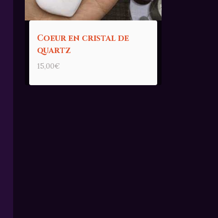
Coeur en cristal de
quartz
15,00
€