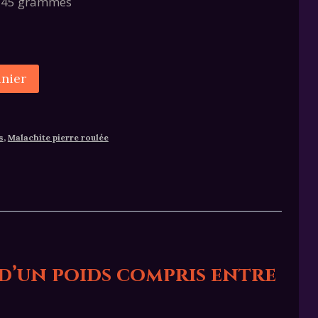
à 45 grammes
Alternative:
anier
s
,
Malachite pierre roulée
 d’un poids compris entre