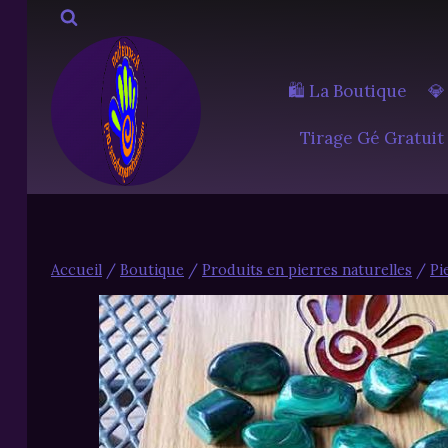
Aller
au
contenu
🛍️ La Boutique
💎
Tirage Gé Gratuit
Accueil
/
Boutique
/
Produits en pierres naturelles
/
Pi