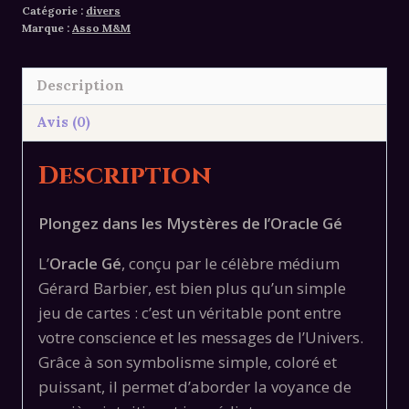
Catégorie :
divers
Gé
Marque :
Asso M&M
de
Gérard
Description
Barbier
-
Avis (0)
Jeu
de
Description
61
Cartes
Plongez dans les Mystères de l’Oracle Gé
de
L’
Oracle Gé
, conçu par le célèbre médium
Divination
Gérard Barbier, est bien plus qu’un simple
avec
jeu de cartes : c’est un véritable pont entre
Livret
votre conscience et les messages de l’Univers.
-
Grâce à son symbolisme simple, coloré et
Éditions
puissant, il permet d’aborder la voyance de
Trajectoire