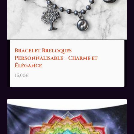
Bracelet Breloques
Personnalisable – Charme et
Élégance
15,00
€