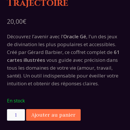
Trajectoire
20,00
€
Découvrez l’avenir avec l’
Oracle Gé
, l’un des jeux
de divination les plus populaires et accessibles.
Créé par Gérard Barbier, ce coffret complet de
61
cartes illustrées
vous guide avec précision dans
tous les domaines de votre vie (amour, travail,
santé). Un outil indispensable pour éveiller votre
intuition et obtenir des réponses claires.
En stock
quantité
Alternative:
Ajouter au panier
de
Oracle