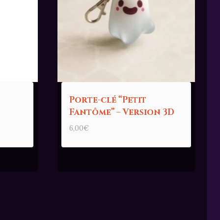
Porte-clé “Petit
Fantôme” – Version 3D
6,00
€