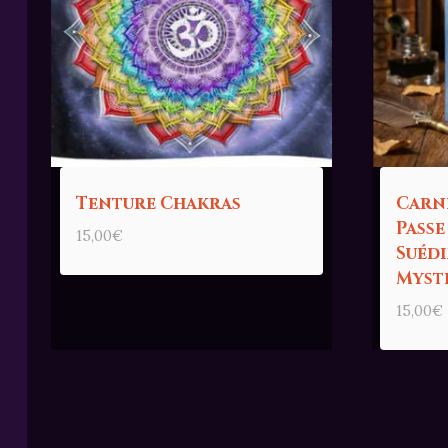
Tenture Chakras
Carn
Passe
15,00
€
Suédi
Myst
15,00
€