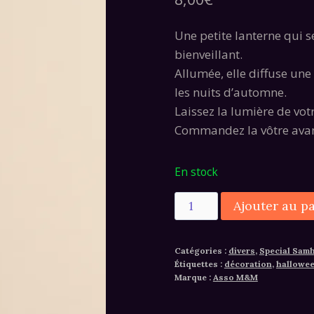
Une petite lanterne qui 
bienveillant.
Allumée, elle diffuse un
les nuits d’automne.
Laissez la lumière de vot
Commandez la vôtre avant
En stock
quantité
Ajouter au p
de
Porte-
Catégories :
divers
,
Special Sam
clé
Étiquettes :
décoration
,
hallowe
“Lanterne
Marque :
Asso M&M
Magique”
–