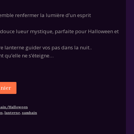
semble renfermer la lumière d’un esprit
e douce lueur mystique, parfaite pour Halloween et
re lanterne guider vos pas dans la nuit..
 qu’elle ne s’éteigne…
Alternative:
anier
hain/Halloween
en
,
lanterne
,
samhain