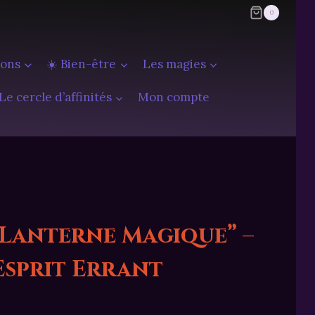
0
ions
☀️ Bien-être
Les magies
Le cercle d’affinités
Mon compte
“Lanterne Magique” –
Esprit Errant