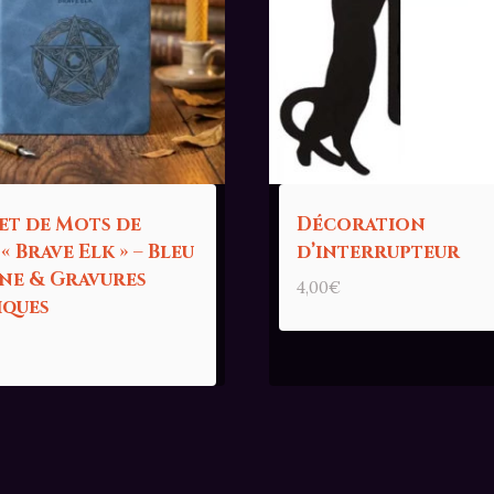
et de Mots de
Décoration
 « Brave Elk » – Bleu
d’interrupteur
ne & Gravures
4,00
€
iques