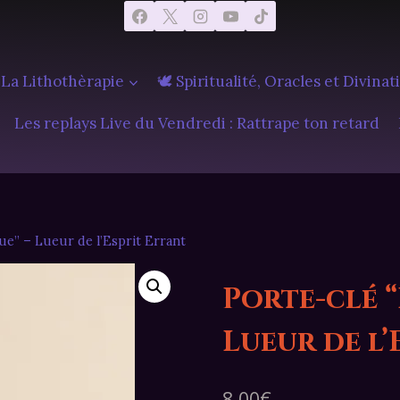
 La Lithothèrapie
🕊️ Spiritualité, Oracles et Divinat
Les replays Live du Vendredi : Rattrape ton retard
ue” – Lueur de l’Esprit Errant
Porte-clé 
Lueur de l’
8,00
€