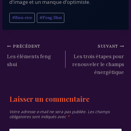
d’image et un manque d’optimiste.
Étiquettes
#
Bien etre
#
Feng Shui
de
la
publication :
Navigation
PRÉCÉDENT
SUIVANT
Les éléments feng
Les trois étapes pour
de
shui
renouveler le champs
l’article
énergétique
Laisser un commentaire
Votre adresse e-mail ne sera pas publiée.
Les champs
obligatoires sont indiqués avec
*