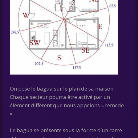
On pose le bagua sur le plan de sa maison.
Chaque secteur pourra être activé par un
élément différent que nous appelons « remède
».
Le bagua se présente sous la forme d’un carré