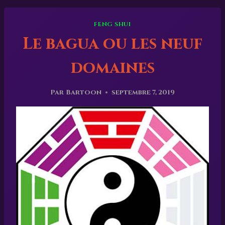
FENG SHUI
Le bagua ou les neuf
domaines
Par
Bartoon
septembre 7, 2019