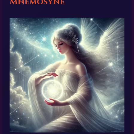
Mnémosyne