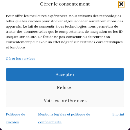
Héraclès, Persée, et Achille, la mythologie
Gérer le consentement
grecque explore des récits épiques mêlant
Pour offrir les meilleures expériences, nous utilisons des technologies
exploits humains et interventions divines.
telles que les cookies pour stocker et/ou accéder aux informations des
appareils. Le fait de consentir à ces technologies nous permettra de
traiter des données telles que le comportement de navigation ou les ID
uniques sur ce site. Le fait de ne pas consentir ou de retirer son
consentement peut avoir un effet négatif sur certaines caractéristiques
L’influence de la mythologie
et fonctions.
grecque
Gérer les services
La mythologie grecque a profondément marqué
Accepter
la culture et continue d’inspirer à travers les
Refuser
siècles :
Voir les préférences
Littérature antique
: Les récits d’Homère
(l’Illiade et l’Odyssée) et d’Hésiode
Politique de
Mentions légales et politique de
Imprint
(Théogonie) ont transmis ces mythes aux
cookies
confidentialité
générations futures.