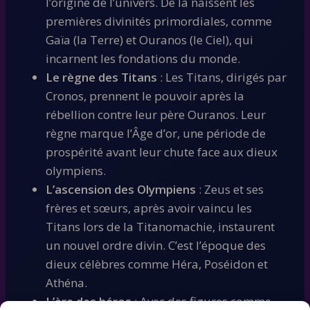
l’origine de l’univers. De là naissent les
premières divinités primordiales, comme
Gaïa (la Terre) et Ouranos (le Ciel), qui
incarnent les fondations du monde.
Le règne des Titans
: Les Titans, dirigés par
Cronos, prennent le pouvoir après la
rébellion contre leur père Ouranos. Leur
règne marque l’Âge d’or, une période de
prospérité avant leur chute face aux dieux
olympiens.
L’ascension des Olympiens
: Zeus et ses
frères et sœurs, après avoir vaincu les
Titans lors de la Titanomachie, instaurent
un nouvel ordre divin. C’est l’époque des
dieux célèbres comme Héra, Poséidon et
Athéna.
L’ère des héros
: Avec des figures comme