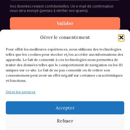
Vos données restent confidentielles. Un e-mail de confirmation
vous sera envoyé (pensez à vérifier vos spams).
Gérer le consentement
Pour offrir les meilleures expériences, nous utilisons des technologies
telles que les cookies pour stocker et/ou accéder aux informations des
appareils. Le fait de consentir à ces technologies nous permettra de
CGV et Retours
traiter des données telles que le comportement de navigation ou les ID
uniques sur ce site. Le fait de ne pas consentir ou de retirer son
consentement peut avoir un effet négatif sur certaines caractéristiques
et fonctions.
Politique de cookies (EU)
Gérer les services
Mentions légales & confidentialité
Accepter
Refuser