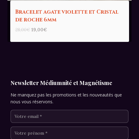
Bracelet agate violette et Cristal
de roche 6mm
Le
Le
28,00
€
19,00
€
prix
prix
initial
actuel
était :
est :
28,00€.
19,00€.
Newsletter Médiumnité et Magnétisme
Ne manquez pas les promotions et les nouveautés que
nous vous réservons.