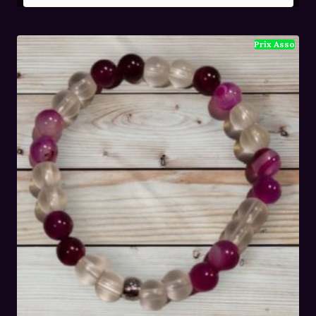
initial
actuel
était :
est :
36,00€.
24,00€.