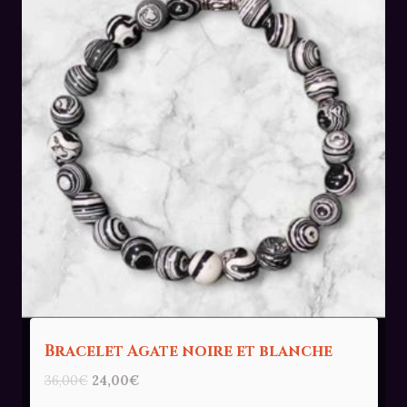
Bracelet Agate noire et blanche
Le
Le
36,00
€
24,00
€
prix
prix