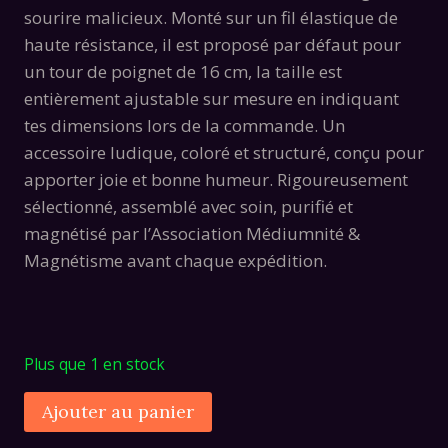
était :
est :
sourire malicieux.
Monté sur un fil élastique de
19,00€.
12,00€.
haute résistance,
il est proposé par défaut pour
un tour de poignet de 16 cm,
la taille est
entièrement ajustable sur mesure en indiquant
tes dimensions lors de la commande.
Un
accessoire ludique,
coloré et structuré,
conçu pour
apporter joie et bonne humeur.
Rigoureusement
sélectionné,
assemblé avec soin,
purifié et
magnétisé par l’Association Médiumnité &
Magnétisme avant chaque expédition.
Plus que 1 en stock
quantité
Alternative:
Ajouter au panier
de