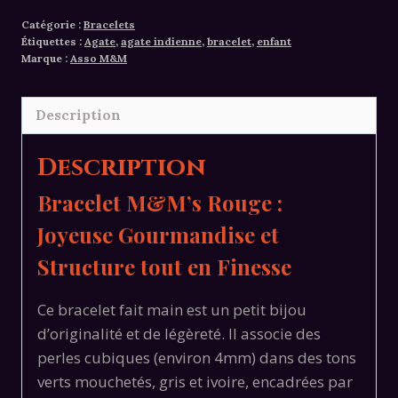
Bracelet
Catégorie :
Bracelets
agate
Étiquettes :
Agate
,
agate indienne
,
bracelet
,
enfant
indienne
Marque :
Asso M&M
enfant
Description
Description
Bracelet M&M’s Rouge :
Joyeuse Gourmandise et
Structure tout en Finesse
Ce bracelet fait main est un petit bijou
d’originalité et de légèreté.
Il associe des
perles cubiques (environ 4mm) dans des tons
verts mouchetés,
gris et ivoire,
encadrées par