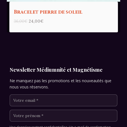
Bracelet pierre de soleil
Le
Le
36,00
€
24,00
€
prix
prix
initial
actuel
était :
est :
36,00€.
24,00€.
Newsletter Médiumnité et Magnétisme
Ne manquez pas les promotions et les nouveautés que
nous vous réservons.