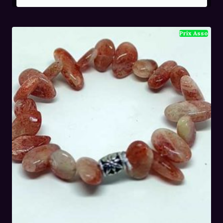
initial
actuel
était :
est :
36,00€.
24,00€.