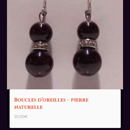
Boucles d’oreilles – pierre
naturelle
10,00
€