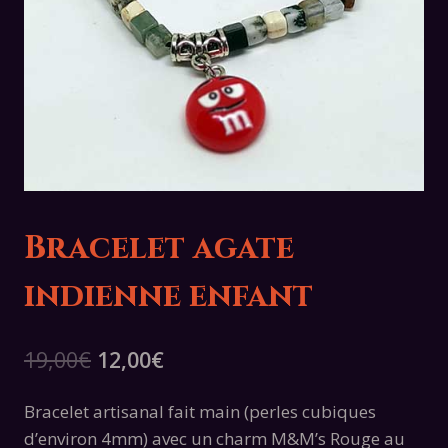
Bracelet agate
indienne enfant
Le
Le
19,00
€
12,00
€
prix
prix
Bracelet artisanal fait main (perles cubiques
initial
actuel
d’environ 4mm) avec un charm M&M’s Rouge au