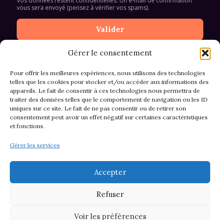
Vos données restent confidentielles. Un e-mail de confirmation
vous sera envoyé (pensez à vérifier vos spams).
Gérer le consentement
Pour offrir les meilleures expériences, nous utilisons des technologies
telles que les cookies pour stocker et/ou accéder aux informations des
appareils. Le fait de consentir à ces technologies nous permettra de
CGV et Retours
traiter des données telles que le comportement de navigation ou les ID
uniques sur ce site. Le fait de ne pas consentir ou de retirer son
consentement peut avoir un effet négatif sur certaines caractéristiques
et fonctions.
Politique de cookies (EU)
Gérer les services
Mentions légales & confidentialité
Accepter
Refuser
Voir les préférences