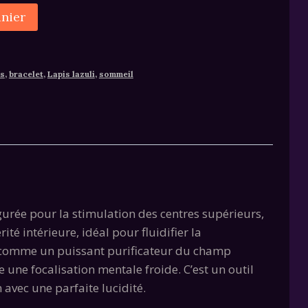
Alternative:
anier
ss
,
bracelet
,
Lapis lazuli
,
sommeil
gurée pour la stimulation des centres supérieurs,
ité intérieure, idéal pour fluidifier la
nt comme un puissant purificateur du champ
e une focalisation mentale froide. C’est un outil
 avec une parfaite lucidité.