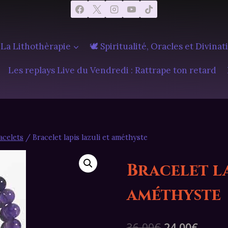
 La Lithothèrapie
🕊️ Spiritualité, Oracles et Divinat
Les replays Live du Vendredi : Rattrape ton retard
acelets
/
Bracelet lapis lazuli et améthyste
Bracelet la
améthyste
Le
Le
36,00
€
24,00
€