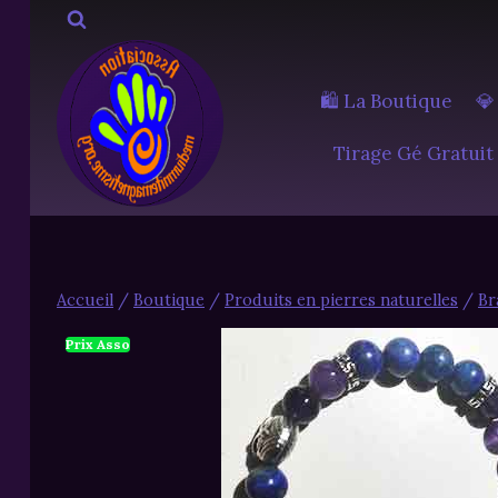
Aller
au
contenu
🛍️ La Boutique
💎
Tirage Gé Gratuit
Accueil
/
Boutique
/
Produits en pierres naturelles
/
Br