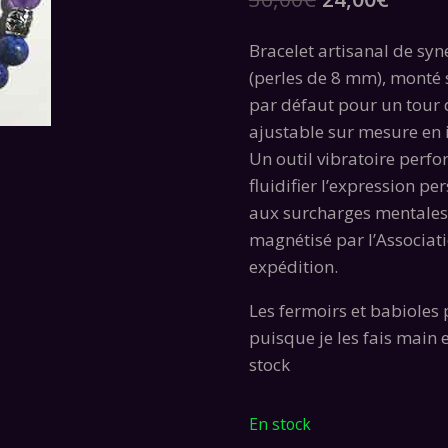
prix
prix
Bracelet artisanal de syn
initial
actue
(perles de 8 mm), monté s
était :
est :
par défaut pour un tour d
36,00€.
24,00
ajustable sur mesure en
Un outil vibratoire perfo
fluidifier l’expression pe
aux surcharges mentales.
magnétisé par l’Associa
expédition.
Les fermoirs et babioles 
puisque je les fais main e
stock
En stock