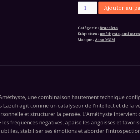
quantité
Ajouter au p
de
Bracelet
Catégorie :
Bracelets
lapis
Étiquettes :
améthyste
,
anti stre
lazuli
Marque :
Asso M&M
et
améthyste
t l’Améthyste, une combinaison hautement technique confi
s Lazuli agit comme un catalyseur de l’intellect et de la vér
rsonnelle et structurer la pensée. L’Améthyste intervie
 les fréquences négatives, apaise les angoisses et favoris
btiles, stabiliser ses émotions et aborder l’introspection