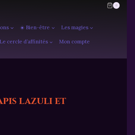
0
ions
☀️ Bien-être
Les magies
Le cercle d’affinités
Mon compte
pis lazuli et