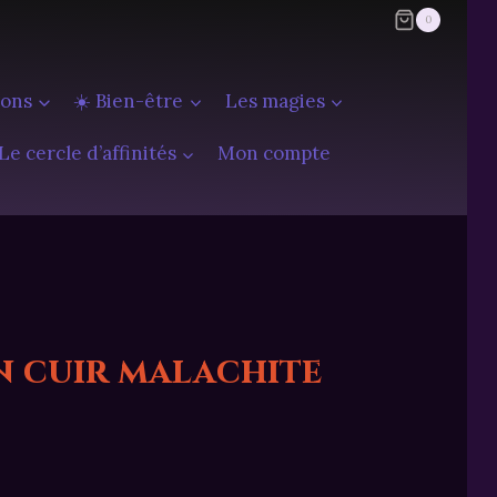
0
ions
☀️ Bien-être
Les magies
Le cercle d’affinités
Mon compte
n cuir malachite