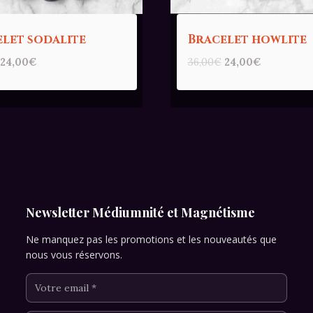
let sodalite
Bracelet howlite
Le
Le
Le
Le
24,00
€
36,00
€
24,00
€
prix
prix
prix
prix
initial
actuel
initial
actuel
était :
est :
était :
est :
36,00€.
24,00€.
36,00€.
24,00€.
Newsletter Médiumnité et Magnétisme
Ne manquez pas les promotions et les nouveautés que
nous vous réservons.