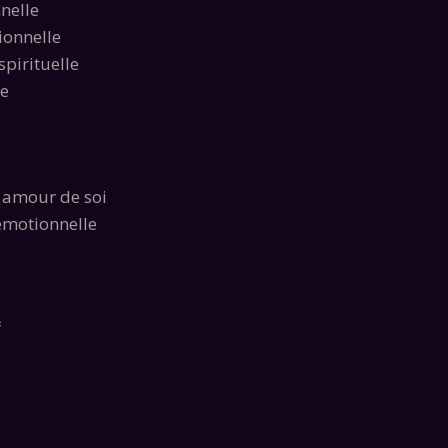
nelle
ionnelle
spirituelle
re
 amour de soi
 émotionnelle
♎