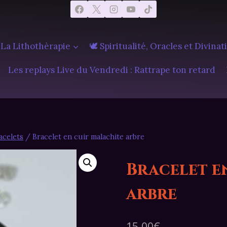
 La Lithothèrapie
🕊️ Spiritualité, Oracles et Divinat
Les replays Live du Vendredi : Rattrape ton retard
acelets
/
Bracelet en cuir malachite arbre
Bracelet e
arbre
15,00
€