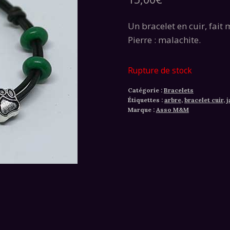
Un bracelet en cuir, fait
Pierre : malachite.
Rupture de stock
Catégorie :
Bracelets
Étiquettes :
arbre
,
bracelet cuir
,
j
Marque :
Asso M&M