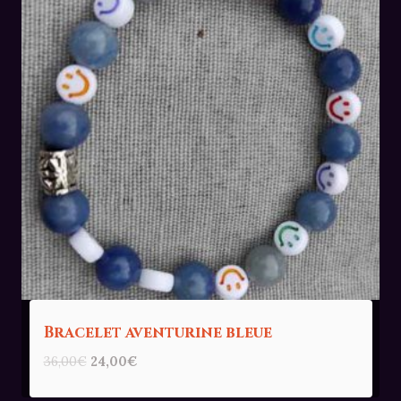
Bracelet aventurine bleue
Le
Le
36,00
€
24,00
€
prix
prix