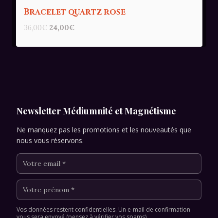
Bracelet quartz rose
Le
Le
36,00
€
24,00
€
prix
prix
initial
actuel
était :
est :
36,00€.
24,00€.
Newsletter Médiumnité et Magnétisme
Ne manquez pas les promotions et les nouveautés que
nous vous réservons.
Vos données restent confidentielles. Un e-mail de confirmation
vous sera envoyé (pensez à vérifier vos spams).