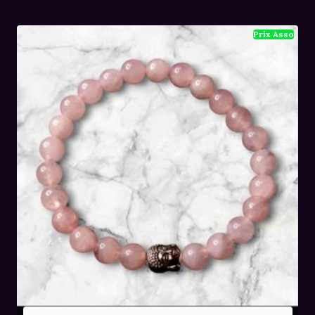
initial
actuel
était :
est :
36,00€.
24,00€.