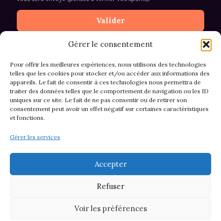
Gérer le consentement
Pour offrir les meilleures expériences, nous utilisons des technologies
telles que les cookies pour stocker et/ou accéder aux informations des
appareils. Le fait de consentir à ces technologies nous permettra de
CGV et Retours
traiter des données telles que le comportement de navigation ou les ID
uniques sur ce site. Le fait de ne pas consentir ou de retirer son
consentement peut avoir un effet négatif sur certaines caractéristiques
et fonctions.
Politique de cookies (EU)
Gérer les services
Mentions légales & confidentialité
Accepter
Refuser
Voir les préférences
© 2026 Asso M&M - Thème WordPress par