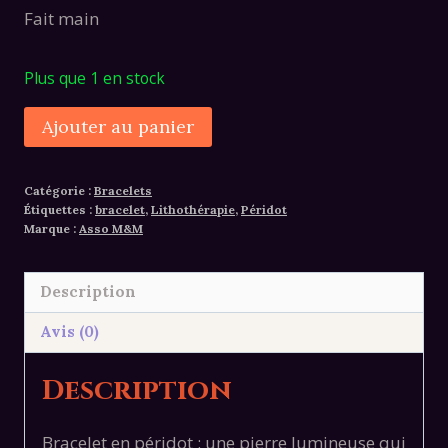
Fait main
Plus que 1 en stock
quantité
Alternative:
Ajouter au panier
de
Bracelet
Catégorie :
Bracelets
péridot
Étiquettes :
bracelet
,
Lithothérapie
,
Péridot
Marque :
Asso M&M
Description
Avis (0)
Description
Bracelet en péridot : une pierre lumineuse qui