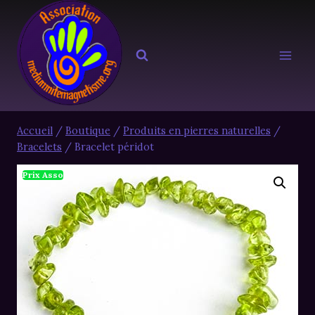
Aller
au
contenu
Accueil
/
Boutique
/
Produits en pierres naturelles
/
Bracelets
/
Bracelet péridot