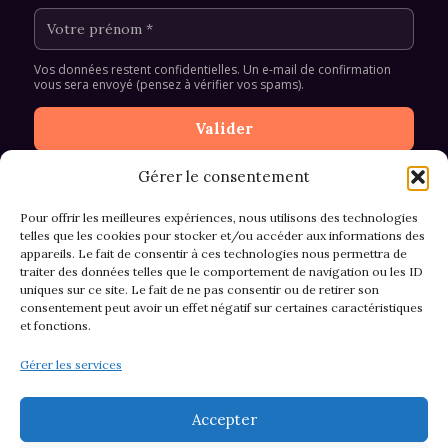
Vos données restent confidentielles. Un e-mail de confirmation
vous sera envoyé (pensez à vérifier vos spams).
Gérer le consentement
Pour offrir les meilleures expériences, nous utilisons des technologies
telles que les cookies pour stocker et/ou accéder aux informations des
appareils. Le fait de consentir à ces technologies nous permettra de
CGV et Retours
traiter des données telles que le comportement de navigation ou les ID
uniques sur ce site. Le fait de ne pas consentir ou de retirer son
consentement peut avoir un effet négatif sur certaines caractéristiques
et fonctions.
Politique de cookies (EU)
Gérer les services
Mentions légales & confidentialité
Accepter