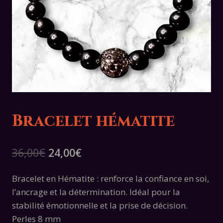
Bracelet hématite
Le
Le
36,00
€
24,00
€
prix
prix
Bracelet en Hématite : renforce la confiance en soi,
initial
actuel
l’ancrage et la détermination. Idéal pour la
était :
est :
stabilité émotionnelle et la prise de décision.
36,00€.
24,00€.
Perles 8 mm