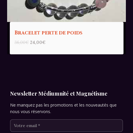
Bracelet perte de poids
Le
Le
36,00
€
24,00
€
prix
prix
initial
actuel
était :
est :
36,00€.
24,00€.
Newsletter Médiumnité et Magnétisme
Ne manquez pas les promotions et les nouveautés que
nous vous réservons.