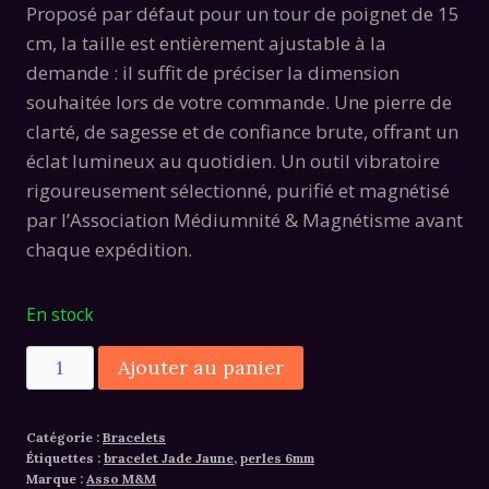
était :
est :
Proposé par défaut pour un tour de poignet de 15
28,00€.
19,00€.
cm, la taille est entièrement ajustable à la
demande : il suffit de préciser la dimension
souhaitée lors de votre commande. Une pierre de
clarté, de sagesse et de confiance brute, offrant un
éclat lumineux au quotidien. Un outil vibratoire
rigoureusement sélectionné, purifié et magnétisé
par l’Association Médiumnité & Magnétisme avant
chaque expédition.
En stock
quantité
Alternative:
Ajouter au panier
de
Bracelet
Catégorie :
Bracelets
Jade
Étiquettes :
bracelet Jade Jaune
,
perles 6mm
Jaune
Marque :
Asso M&M