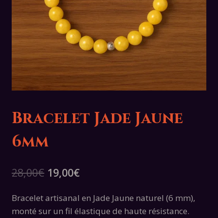
Bracelet Jade Jaune
6mm
Le
Le
28,00
€
19,00
€
prix
prix
Bracelet artisanal en Jade Jaune naturel (6 mm),
initial
actuel
monté sur un fil élastique de haute résistance.