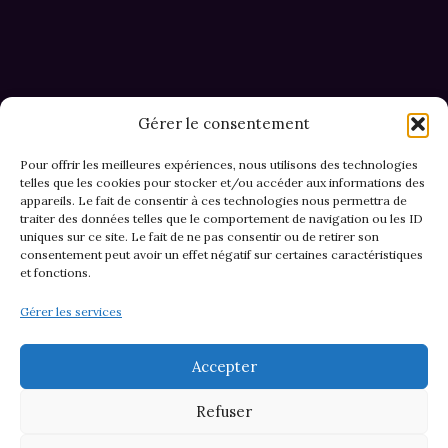
était :
est :
36,00€.
24,00€.
Gérer le consentement
Pour offrir les meilleures expériences, nous utilisons des technologies
telles que les cookies pour stocker et/ou accéder aux informations des
appareils. Le fait de consentir à ces technologies nous permettra de
CGV et Retours
traiter des données telles que le comportement de navigation ou les ID
uniques sur ce site. Le fait de ne pas consentir ou de retirer son
consentement peut avoir un effet négatif sur certaines caractéristiques
et fonctions.
Politique de cookies (EU)
Gérer les services
Mentions légales & confidentialité
Accepter
Refuser