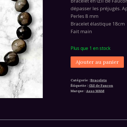
Bracelet en Œil de Faucon 
initial
actue
dépasser les préjugés. Ap
était :
est :
Perles 8 mm
36,00€.
24,00
Bracelet élastique 18cm
Fait main
Plus que 1 en stock
quantité
A
Ajouter au panier
de
Bracelet
Catégorie :
Bracelets
oeil
Étiquette :
Œil de Faucon
de
Marque :
Asso M&M
faucon