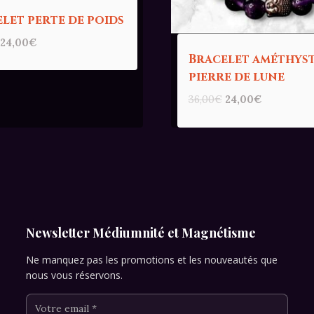
let perte de poids
Le
Le
24,00
€
prix
prix
Bracelet améthyst
initial
actuel
pierre de lune
était :
est :
Le
Le
36,00
€
24,00
€
36,00€.
24,00€.
prix
prix
initial
actuel
était :
est :
36,00€.
24,00€.
Newsletter Médiumnité et Magnétisme
Ne manquez pas les promotions et les nouveautés que
nous vous réservons.