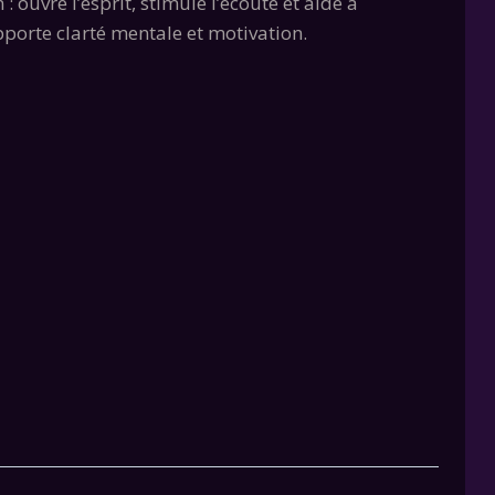
: ouvre l’esprit, stimule l’écoute et aide à
l
porte clarté mentale et motivation.
€.
lternative: