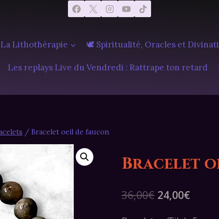
 La Lithothèrapie
🕊️ Spiritualité, Oracles et Divinat
Les replays Live du Vendredi : Rattrape ton retard
acelets
/
Bracelet oeil de faucon
Bracelet o
Le
Le
36,00
€
24,00
€
prix
prix