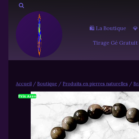
Aller
au
contenu
🛍️ La Boutique
💎
Tirage Gé Gratuit
Accueil
/
Boutique
/
Produits en pierres naturelles
/
Br