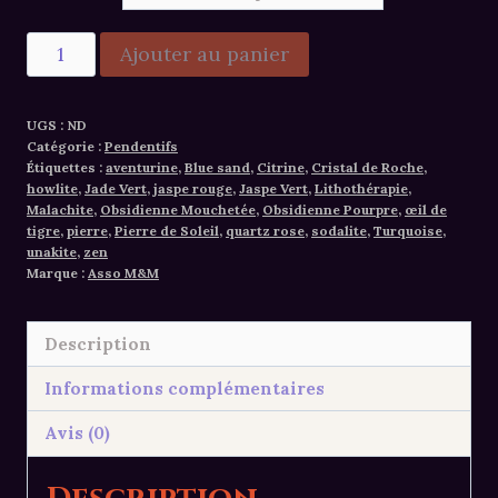
quantité
Ajouter au panier
de
Alternative:
Pendentif
UGS :
ND
pierre
Catégorie :
Pendentifs
lithothérapie
Étiquettes :
aventurine
,
Blue sand
,
Citrine
,
Cristal de Roche
,
howlite
,
Jade Vert
,
jaspe rouge
,
Jaspe Vert
,
Lithothérapie
,
Malachite
,
Obsidienne Mouchetée
,
Obsidienne Pourpre
,
œil de
tigre
,
pierre
,
Pierre de Soleil
,
quartz rose
,
sodalite
,
Turquoise
,
unakite
,
zen
Marque :
Asso M&M
Description
Informations complémentaires
Avis (0)