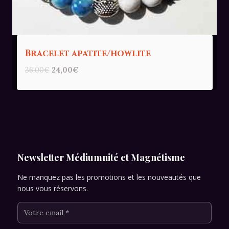
Bracelet apatite/howlite
Le
Le
36,00
€
24,00
€
prix
prix
initial
actuel
était :
est :
36,00€.
24,00€.
Newsletter Médiumnité et Magnétisme
Ne manquez pas les promotions et les nouveautés que
nous vous réservons.