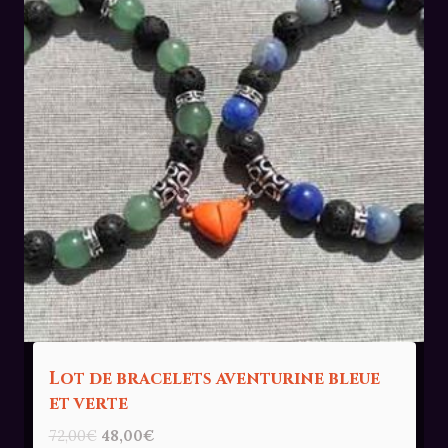
Lot de bracelets aventurine bleue
et verte
Le
Le
72,00
€
48,00
€