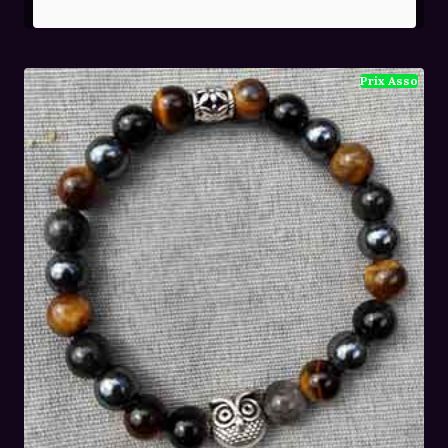
prix
prix
initial
actuel
était :
est :
72,00€.
48,00€.