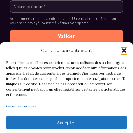
Vos données restent confidentielles. Un e-mail de confirmation
vous sera envoyé (pensez à vérifier vos spams).
Gérer le consentement
Pour offrir les meilleures expériences, nous utilisons des technologies
telles que les cookies pour stocker et/ou accéder aux informations des
appareils. Le fait de consentir à ces technologies nous permettra de
CGV et Retours
traiter des données telles que le comportement de navigation ou les ID
uniques sur ce site. Le fait de ne pas consentir ou de retirer son
consentement peut avoir un effet négatif sur certaines caractéristiques
et fonctions.
Politique de cookies (EU)
Gérer les services
Mentions légales & confidentialité
Accepter