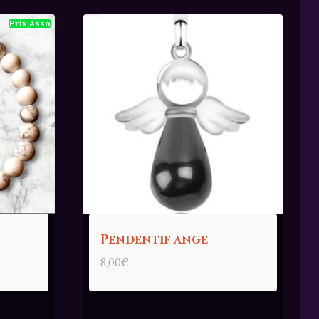
Pendentif ange
8,00
€