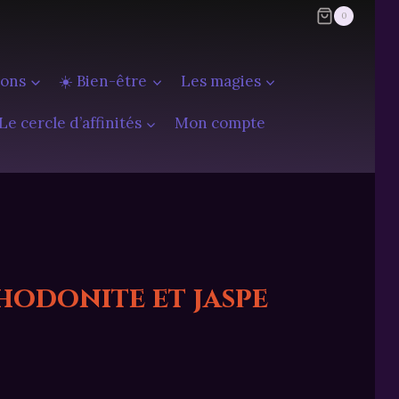
0
ions
☀️ Bien-être
Les magies
Le cercle d’affinités
Mon compte
hodonite et jaspe