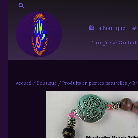
Aller
au
contenu
🛍️ La Boutique
💎
Tirage Gé Gratuit
Accueil
/
Boutique
/
Produits en pierres naturelles
/
Br