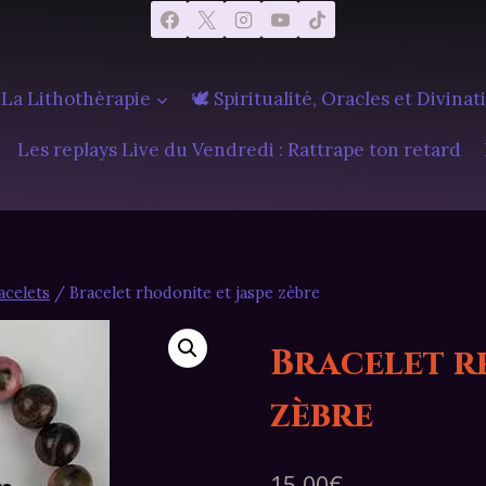
 La Lithothèrapie
🕊️ Spiritualité, Oracles et Divinat
Les replays Live du Vendredi : Rattrape ton retard
acelets
/
Bracelet rhodonite et jaspe zèbre
Bracelet r
zèbre
15,00
€