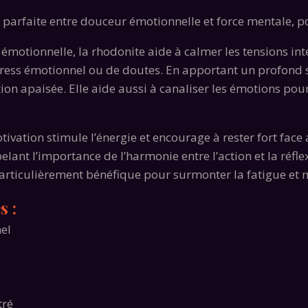
e parfaite entre douceur émotionnelle et force mentale, p
émotionnelle, la rhodonite aide à calmer les tensions intér
ress émotionnel ou de doutes. En apportant un profond se
tion apaisée. Elle aide aussi à canaliser les émotions pou
ivation stimule l’énergie et encourage à rester fort face 
elant l’importance de l’harmonie entre l’action et la réflexi
 particulièrement bénéfique pour surmonter la fatigue et m
s :
nel
tré