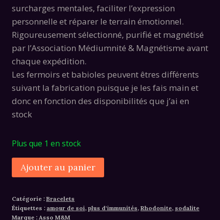
surcharges mentales, faciliter l’expression
personnelle et réparer le terrain émotionnel.
Rigoureusement sélectionné, purifié et magnétisé
par l’Association Médiumnité & Magnétisme avant
chaque expédition.
Les fermoirs et babioles peuvent êtres différents
suivant la fabrication puisque je les fais main et
donc en fonction des disponibilités que j’ai en
stock
Plus que 1 en stock
quantité
Alternative:
Ajouter au panier
de
Bracelet
Catégorie :
Bracelets
sodalite
Étiquettes :
amour de soi
,
plus d'immunités
,
Rhodonite
,
sodalite
et
Marque :
Asso M&M