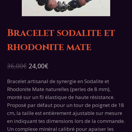
Bracelet sodalite et
rhodonite mate
Le
Le
36,00
€
24,00
€
prix
prix
Bracelet artisanal de synergie en Sodalite et
initial
actuel
Rhodonite Mate naturelles (perles de 8 mm),
était :
est :
monté sur un fil élastique de haute résistance.
36,00€.
24,00€.
Proposé par défaut pour un tour de poignet de 18
cm, la taille est entièrement ajustable sur mesure
en indiquant tes dimensions lors de la commande.
Un complexe minéral calibré pour apaiser les