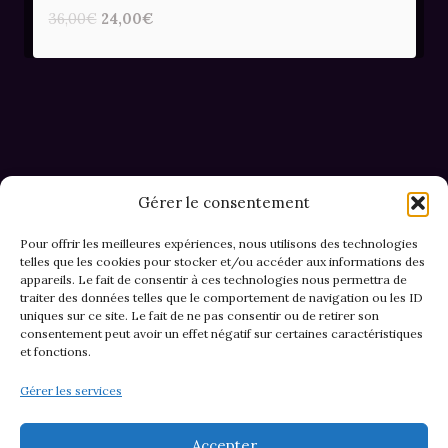
Le
Le
36,00
€
24,00
€
prix
prix
initial
actuel
était :
est :
36,00€.
24,00€.
Gérer le consentement
Pour offrir les meilleures expériences, nous utilisons des technologies
telles que les cookies pour stocker et/ou accéder aux informations des
appareils. Le fait de consentir à ces technologies nous permettra de
CGV et Retours
traiter des données telles que le comportement de navigation ou les ID
uniques sur ce site. Le fait de ne pas consentir ou de retirer son
consentement peut avoir un effet négatif sur certaines caractéristiques
et fonctions.
Politique de cookies (EU)
Gérer les services
Mentions légales & confidentialité
Accepter