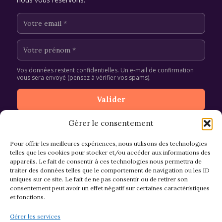
Vos données restent confidentielles. Un e-mail de confirmation
vous sera envoyé (pensez à vérifier vos spams).
Gérer le consentement
Pour offrir les meilleures expériences, nous utilisons des technologies
telles que les cookies pour stocker et/ou accéder aux informations des
appareils. Le fait de consentir à ces technologies nous permettra de
CGV et Retours
traiter des données telles que le comportement de navigation ou les ID
uniques sur ce site. Le fait de ne pas consentir ou de retirer son
consentement peut avoir un effet négatif sur certaines caractéristiques
et fonctions.
Politique de cookies (EU)
Gérer les services