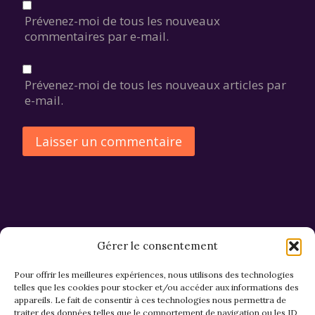
Prévenez-moi de tous les nouveaux
commentaires par e-mail.
Prévenez-moi de tous les nouveaux articles par
e-mail.
Alternative:
Gérer le consentement
Pour offrir les meilleures expériences, nous utilisons des technologies
telles que les cookies pour stocker et/ou accéder aux informations des
appareils. Le fait de consentir à ces technologies nous permettra de
CGV et Retours
traiter des données telles que le comportement de navigation ou les ID