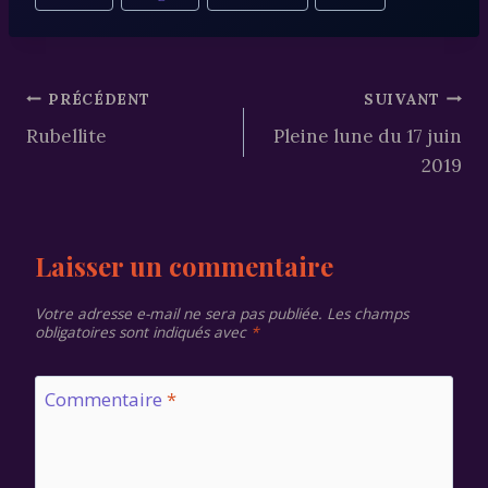
de
la
publication :
Navigation
PRÉCÉDENT
SUIVANT
Rubellite
Pleine lune du 17 juin
de
2019
l’article
Laisser un commentaire
Votre adresse e-mail ne sera pas publiée.
Les champs
obligatoires sont indiqués avec
*
Commentaire
*