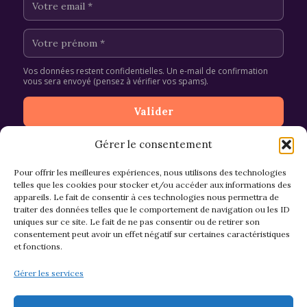
Vos données restent confidentielles. Un e-mail de confirmation
vous sera envoyé (pensez à vérifier vos spams).
Gérer le consentement
Pour offrir les meilleures expériences, nous utilisons des technologies
telles que les cookies pour stocker et/ou accéder aux informations des
appareils. Le fait de consentir à ces technologies nous permettra de
CGV et Retours
traiter des données telles que le comportement de navigation ou les ID
uniques sur ce site. Le fait de ne pas consentir ou de retirer son
consentement peut avoir un effet négatif sur certaines caractéristiques
et fonctions.
Politique de cookies (EU)
Gérer les services
Mentions légales & confidentialité