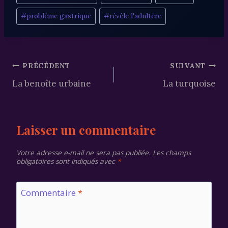
de
#
problème gastrique
#
révèle l'adultère
la
publication :
Navigation
PRÉCÉDENT
SUIVANT
La benoîte urbaine
La turquoise
de
l’article
Laisser un commentaire
Votre adresse e-mail ne sera pas publiée.
Les champs
obligatoires sont indiqués avec
*
Commentaire
*